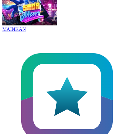
MAINKAN