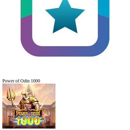
Power of Odin 1000