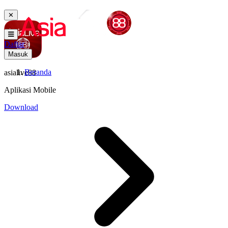
✕
Daftar
Masuk
Beranda
asialive88
Aplikasi Mobile
Download