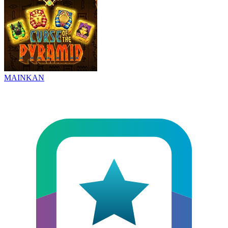
MAINKAN