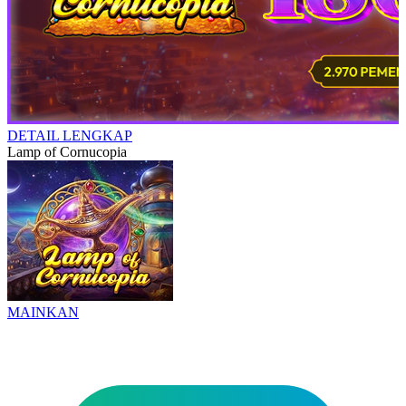
DETAIL LENGKAP
Lamp of Cornucopia
MAINKAN