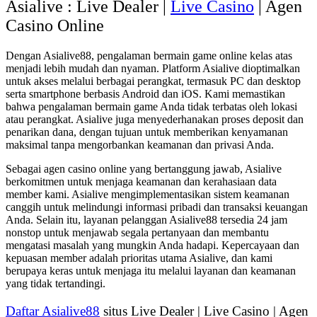
Asialive : Live Dealer |
Live Casino
| Agen
Casino Online
Dengan Asialive88, pengalaman bermain game online kelas atas
menjadi lebih mudah dan nyaman. Platform Asialive dioptimalkan
untuk akses melalui berbagai perangkat, termasuk PC dan desktop
serta smartphone berbasis Android dan iOS. Kami memastikan
bahwa pengalaman bermain game Anda tidak terbatas oleh lokasi
atau perangkat. Asialive juga menyederhanakan proses deposit dan
penarikan dana, dengan tujuan untuk memberikan kenyamanan
maksimal tanpa mengorbankan keamanan dan privasi Anda.
Sebagai agen casino online yang bertanggung jawab, Asialive
berkomitmen untuk menjaga keamanan dan kerahasiaan data
member kami. Asialive mengimplementasikan sistem keamanan
canggih untuk melindungi informasi pribadi dan transaksi keuangan
Anda. Selain itu, layanan pelanggan Asialive88 tersedia 24 jam
nonstop untuk menjawab segala pertanyaan dan membantu
mengatasi masalah yang mungkin Anda hadapi. Kepercayaan dan
kepuasan member adalah prioritas utama Asialive, dan kami
berupaya keras untuk menjaga itu melalui layanan dan keamanan
yang tidak tertandingi.
Daftar Asialive88
situs Live Dealer | Live Casino | Agen