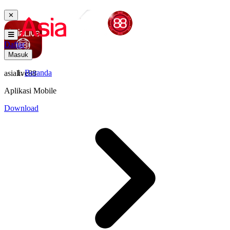
✕
Daftar
Masuk
Beranda
asialive88
Aplikasi Mobile
Download