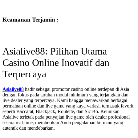
Keamanan Terjamin :
Asialive88: Pilihan Utama
Casino Online Inovatif dan
Terpercaya
Asialive88
hadir sebagai promotor casino online terdepan di Asia
dengan fokus pada taruhan modal minimum yang terjangkau dan
live dealer yang terpercaya. Kami bangga menawarkan berbagai
permainan online dan live game yang kaya variasi, termasuk favorit
seperti Baccarat, Blackjack, Roulette, dan Sic Bo. Keunikan
Asialive terletak pada penyajian live game oleh dealer profesional
secara real-time, memberikan Anda pengalaman bermain yang
autentik dan mendebarkan.