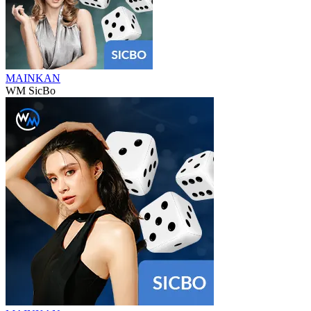
MAINKAN
WM SicBo