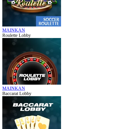
MAINKAN
Roulette Lobby
MAINKAN
Baccarat Lobby