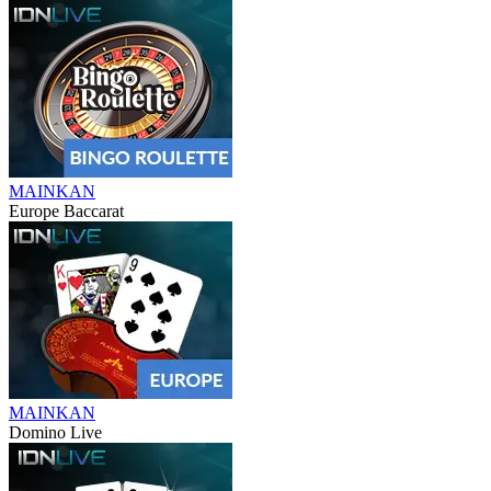
MAINKAN
Europe Baccarat
MAINKAN
Domino Live