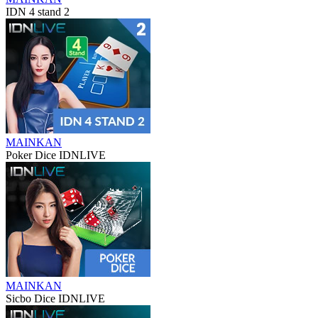
IDN 4 stand 2
MAINKAN
Poker Dice IDNLIVE
MAINKAN
Sicbo Dice IDNLIVE