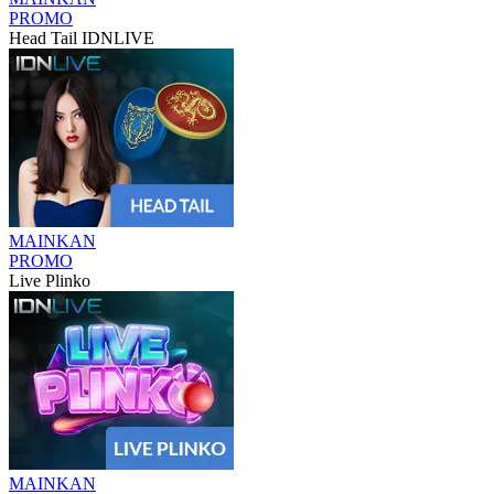
PROMO
Head Tail IDNLIVE
MAINKAN
PROMO
Live Plinko
MAINKAN