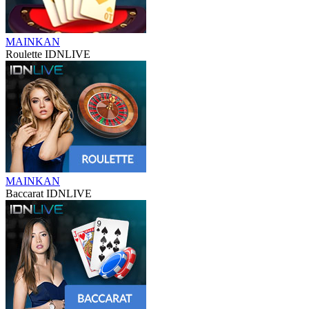
MAINKAN
Roulette IDNLIVE
MAINKAN
Baccarat IDNLIVE