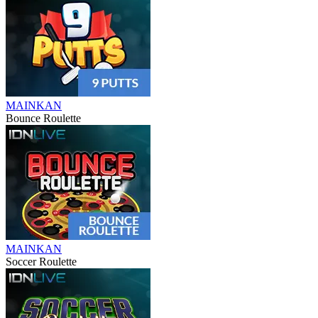
MAINKAN
Bounce Roulette
MAINKAN
Soccer Roulette