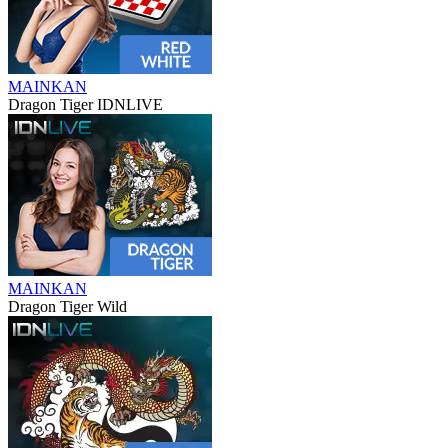
MAINKAN
Dragon Tiger IDNLIVE
MAINKAN
Dragon Tiger Wild