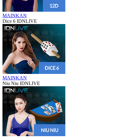
MAINKAN
Dice 6 IDNLIVE
MAINKAN
Niu Niu IDNLIVE