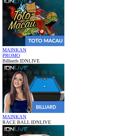
MAINKAN
PROMO
Billiards IDNLIVE
MAINKAN
RACE BALL IDNLIVE