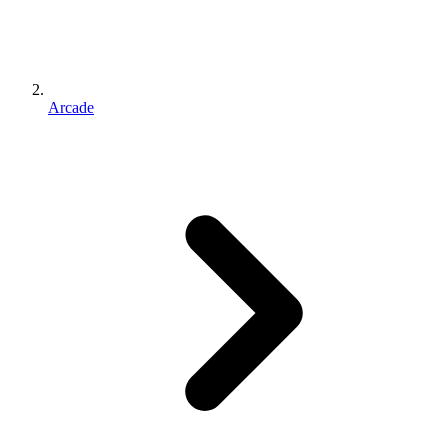
Arcade