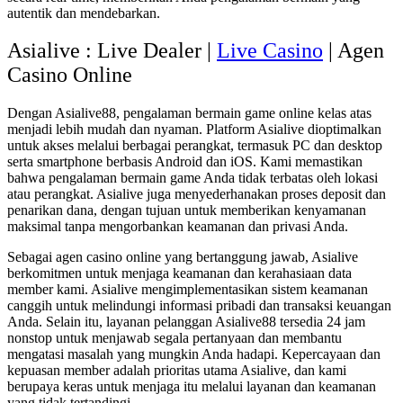
autentik dan mendebarkan.
Asialive : Live Dealer |
Live Casino
| Agen
Casino Online
Dengan Asialive88, pengalaman bermain game online kelas atas
menjadi lebih mudah dan nyaman. Platform Asialive dioptimalkan
untuk akses melalui berbagai perangkat, termasuk PC dan desktop
serta smartphone berbasis Android dan iOS. Kami memastikan
bahwa pengalaman bermain game Anda tidak terbatas oleh lokasi
atau perangkat. Asialive juga menyederhanakan proses deposit dan
penarikan dana, dengan tujuan untuk memberikan kenyamanan
maksimal tanpa mengorbankan keamanan dan privasi Anda.
Sebagai agen casino online yang bertanggung jawab, Asialive
berkomitmen untuk menjaga keamanan dan kerahasiaan data
member kami. Asialive mengimplementasikan sistem keamanan
canggih untuk melindungi informasi pribadi dan transaksi keuangan
Anda. Selain itu, layanan pelanggan Asialive88 tersedia 24 jam
nonstop untuk menjawab segala pertanyaan dan membantu
mengatasi masalah yang mungkin Anda hadapi. Kepercayaan dan
kepuasan member adalah prioritas utama Asialive, dan kami
berupaya keras untuk menjaga itu melalui layanan dan keamanan
yang tidak tertandingi.