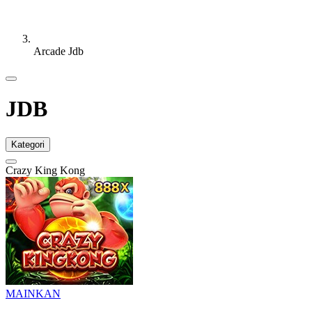
Arcade Jdb
JDB
Kategori
Crazy King Kong
MAINKAN