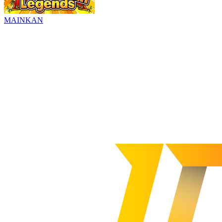
MAINKAN