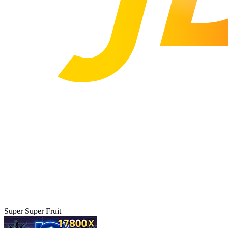
Super Super Fruit