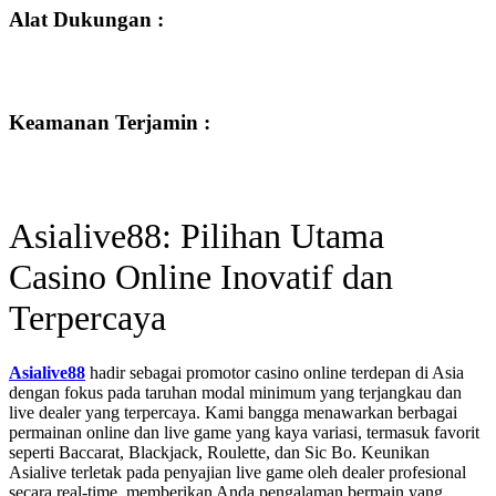
Alat Dukungan :
Keamanan Terjamin :
Asialive88: Pilihan Utama
Casino Online Inovatif dan
Terpercaya
Asialive88
hadir sebagai promotor casino online terdepan di Asia
dengan fokus pada taruhan modal minimum yang terjangkau dan
live dealer yang terpercaya. Kami bangga menawarkan berbagai
permainan online dan live game yang kaya variasi, termasuk favorit
seperti Baccarat, Blackjack, Roulette, dan Sic Bo. Keunikan
Asialive terletak pada penyajian live game oleh dealer profesional
secara real-time, memberikan Anda pengalaman bermain yang