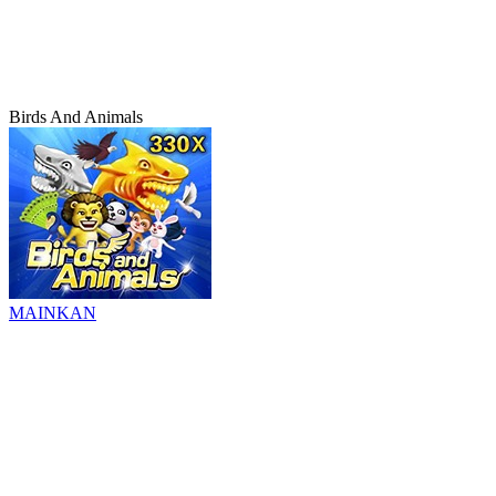
Birds And Animals
MAINKAN