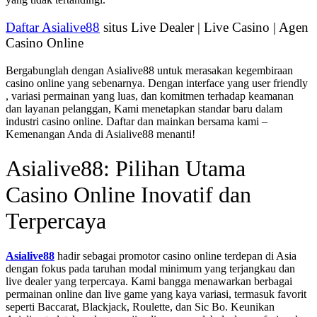
Daftar Asialive88
situs Live Dealer | Live Casino | Agen
Casino Online
Bergabunglah dengan Asialive88 untuk merasakan kegembiraan
casino online yang sebenarnya. Dengan interface yang user friendly
, variasi permainan yang luas, dan komitmen terhadap keamanan
dan layanan pelanggan, Kami menetapkan standar baru dalam
industri casino online. Daftar dan mainkan bersama kami –
Kemenangan Anda di Asialive88 menanti!
Asialive88: Pilihan Utama
Casino Online Inovatif dan
Terpercaya
Asialive88
hadir sebagai promotor casino online terdepan di Asia
dengan fokus pada taruhan modal minimum yang terjangkau dan
live dealer yang terpercaya. Kami bangga menawarkan berbagai
permainan online dan live game yang kaya variasi, termasuk favorit
seperti Baccarat, Blackjack, Roulette, dan Sic Bo. Keunikan