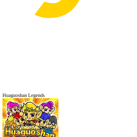
Huaguoshan Legends