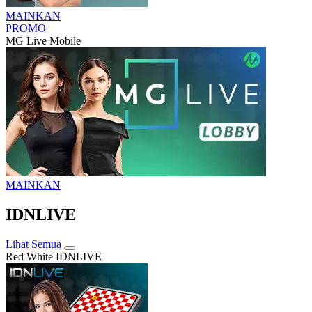
MAINKAN
PROMO
MG Live Mobile
MAINKAN
IDNLIVE
Lihat Semua
Red White IDNLIVE