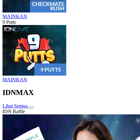
MAINKAN
9 Putts
MAINKAN
IDNMAX
Lihat Semua
IDN Raffle