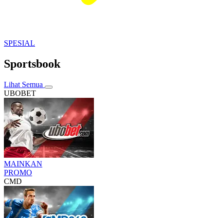
SPESIAL
Sportsbook
Lihat Semua
UBOBET
MAINKAN
PROMO
CMD