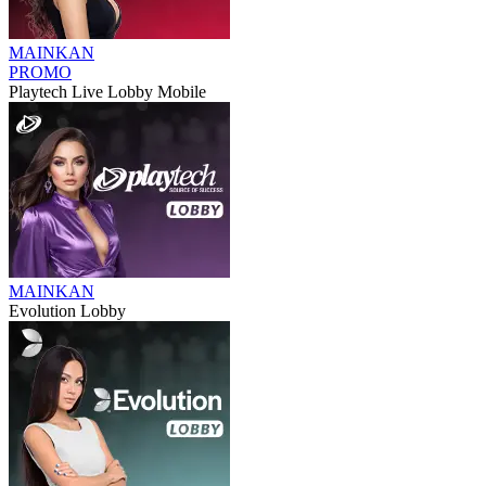
MAINKAN
PROMO
Playtech Live Lobby Mobile
MAINKAN
Evolution Lobby