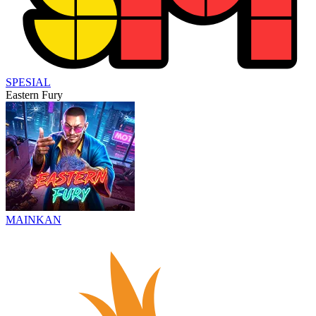
SPESIAL
Eastern Fury
MAINKAN