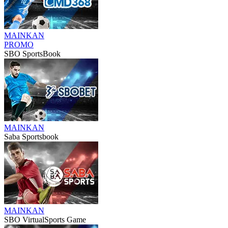
MAINKAN
PROMO
SBO SportsBook
MAINKAN
Saba Sportsbook
MAINKAN
SBO VirtualSports Game