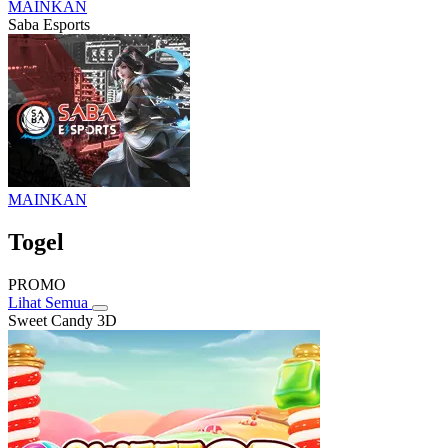
MAINKAN
Saba Esports
MAINKAN
Togel
PROMO
Lihat Semua
Sweet Candy 3D