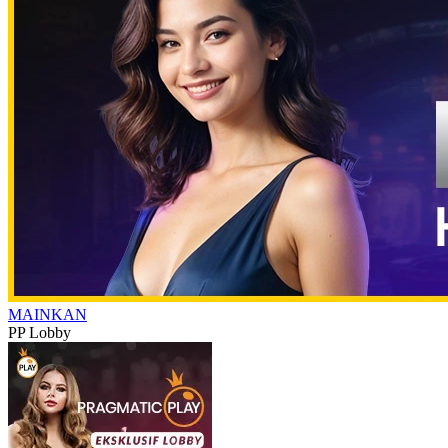
MAINKAN
PP Lobby