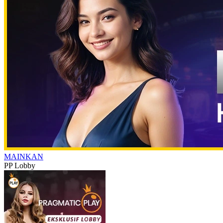
MAINKAN
PP Lobby