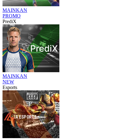
MAINKAN
PROMO
PrediX
MAINKAN
NEW
Esports