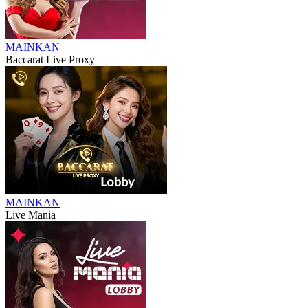
MAINKAN
Baccarat Live Proxy
MAINKAN
Live Mania