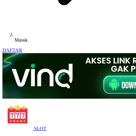
Masuk
DAFTAR
SLOT