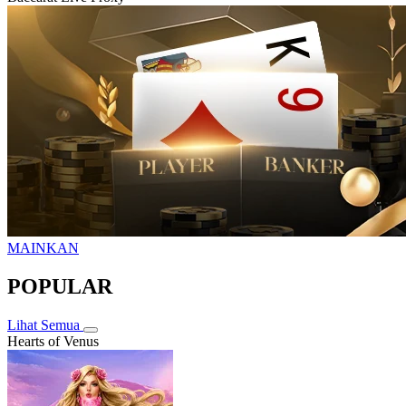
MAINKAN
POPULAR
Lihat Semua
Hearts of Venus