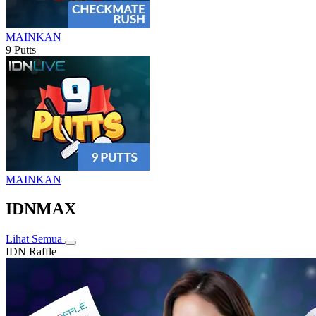
MAINKAN
9 Putts
MAINKAN
IDNMAX
Lihat Semua
IDN Raffle