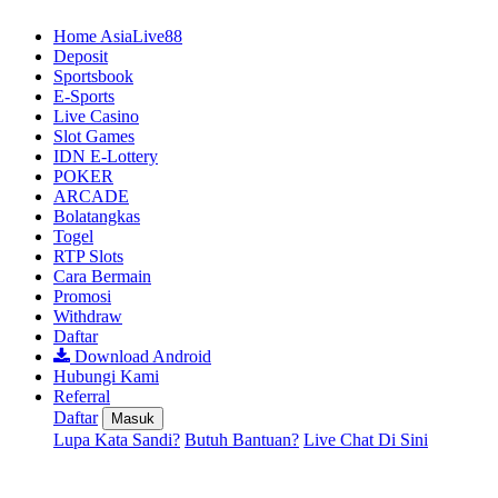
Home AsiaLive88
Deposit
Sportsbook
E-Sports
Live Casino
Slot Games
IDN E-Lottery
POKER
ARCADE
Bolatangkas
Togel
RTP Slots
Cara Bermain
Promosi
Withdraw
Daftar
Download Android
Hubungi Kami
Referral
Daftar
Masuk
Lupa Kata Sandi?
Butuh Bantuan?
Live Chat Di Sini