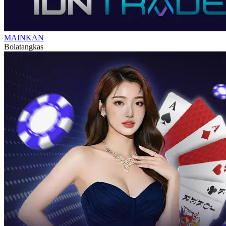
MAINKAN
Bolatangkas