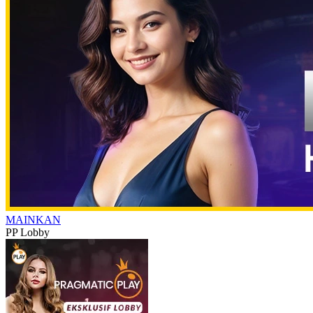
MAINKAN
PP Lobby