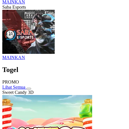
MAINKAN
Saba Esports
MAINKAN
Togel
PROMO
Lihat Semua
Sweet Candy 3D