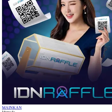
MAINKAN