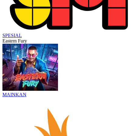
SPESIAL
Eastern Fury
MAINKAN