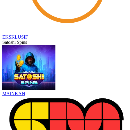
EKSKLUSIF
Satoshi Spins
MAINKAN