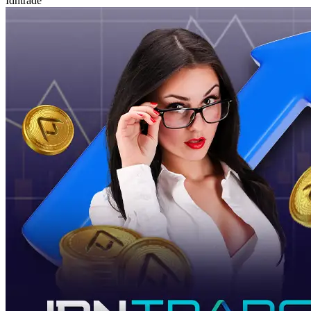
Idntrade