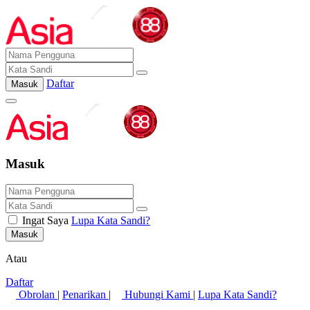
Daftar
Masuk
Masuk
Ingat Saya
Lupa Kata Sandi?
Masuk
Atau
Daftar
Obrolan
|
Penarikan
|
Hubungi Kami
|
Lupa Kata Sandi?