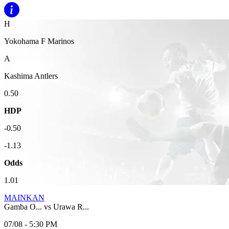
H
Yokohama F Marinos
A
Kashima Antlers
0.50
HDP
-0.50
-1.13
Odds
1.01
MAINKAN
Gamba O... vs Urawa R...
07/08 - 5:30 PM