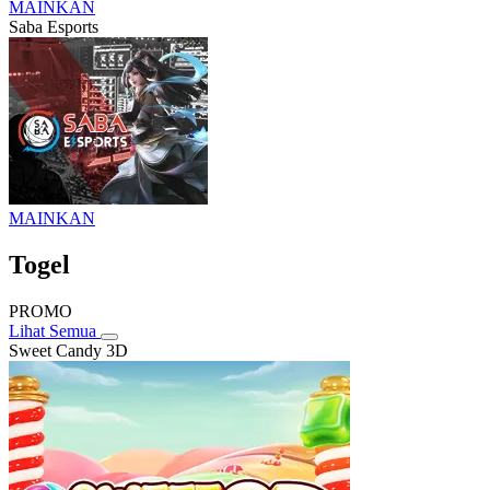
MAINKAN
Saba Esports
MAINKAN
Togel
PROMO
Lihat Semua
Sweet Candy 3D