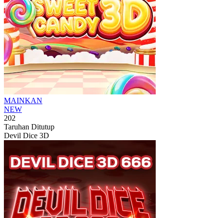
MAINKAN
NEW
202
Taruhan Ditutup
Devil Dice 3D