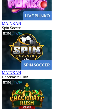
MAINKAN
Spin Soccer
MAINKAN
Checkmate Rush