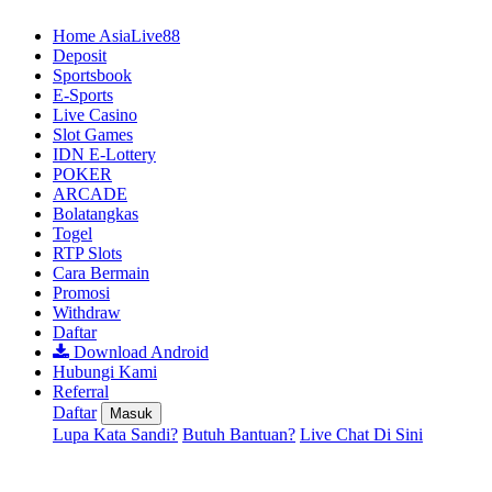
Home AsiaLive88
Deposit
Sportsbook
E-Sports
Live Casino
Slot Games
IDN E-Lottery
POKER
ARCADE
Bolatangkas
Togel
RTP Slots
Cara Bermain
Promosi
Withdraw
Daftar
Download Android
Hubungi Kami
Referral
Daftar
Masuk
Lupa Kata Sandi?
Butuh Bantuan?
Live Chat Di Sini