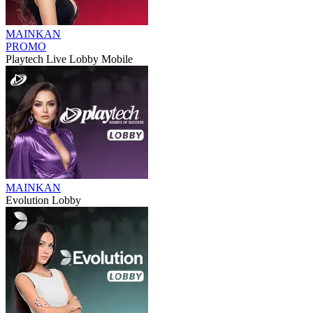
MAINKAN
PROMO
Playtech Live Lobby Mobile
MAINKAN
Evolution Lobby